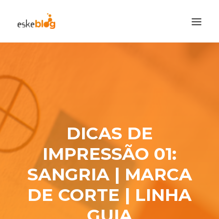
CATEGORIAS
CADASTRE-SE
VISITE A LOJA
SEARCH
DICAS DE
IMPRESSÃO 01:
SANGRIA | MARCA
DE CORTE | LINHA
GUIA