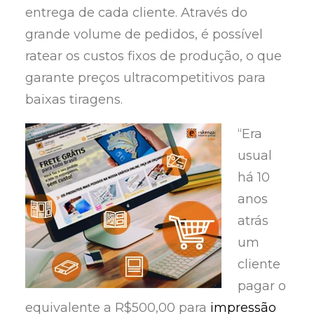
entrega de cada cliente. Através do
grande volume de pedidos, é possível
ratear os custos fixos de produção, o que
garante preços ultracompetitivos para
baixas tiragens.
“Era
usual
há 10
anos
atrás
um
cliente
pagar o
equivalente a R$500,00 para
impressão